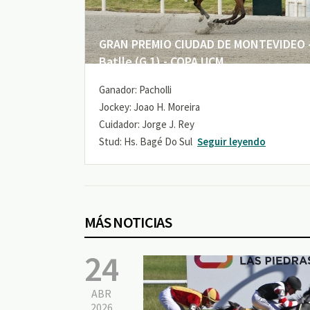
GRAN PREMIO CIUDAD DE MONTEVIDEO -
Batlle (G 1) - COPA UCM
Ganador: Pacholli
Jockey: Joao H. Moreira
Cuidador: Jorge J. Rey
Stud: Hs. Bagé Do Sul
Seguir leyendo
MÁS NOTICIAS
24
ABR
2026