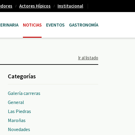
edores
Actores Hípicos
Institucional
ERINARIA
NOTICIAS
EVENTOS
GASTRONOMÍA
Ir al listado
Categorías
Galería carreras
General
Las Piedras
Maroñas
Novedades