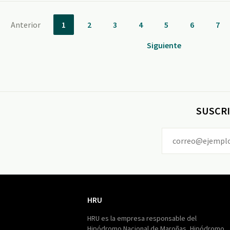
Anterior
1
2
3
4
5
6
7
Siguiente
SUSCRI
HRU
HRU
HRU es la empresa responsable del
Hipódromo Nacional de Maroñas, Hipódromo