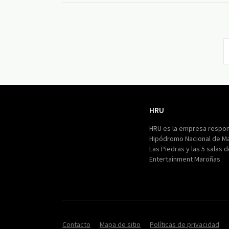
HRU
HRU
HRU es la empresa respon
Hipódromo Nacional de M
Las Piedras y las 5 salas 
Entertainment Maroñas
Contacto
Mapa de sitio
Políticas de privacidad