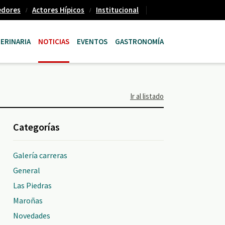
edores
Actores Hípicos
Institucional
ERINARIA
NOTICIAS
EVENTOS
GASTRONOMÍA
Ir al listado
Categorías
Galería carreras
General
Las Piedras
Maroñas
Novedades