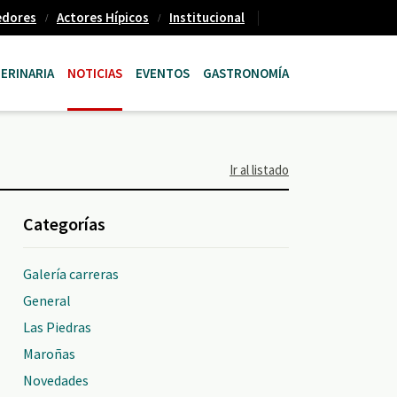
edores
Actores Hípicos
Institucional
ERINARIA
NOTICIAS
EVENTOS
GASTRONOMÍA
Ir al listado
Categorías
Galería carreras
General
Las Piedras
Maroñas
Novedades