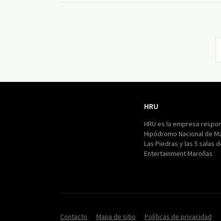
HRU
HRU
HRU es la empresa respon
Hipódromo Nacional de M
Las Piedras y las 5 salas 
Entertainment Maroñas
Contacto
Mapa de sitio
Políticas de privacidad