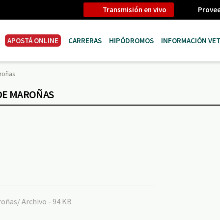
Transmisión en vivo
Prove
APOSTÁ ONLINE
CARRERAS
HIPÓDROMOS
INFORMACIÓN VET
aroñas
DE MAROÑAS
oñas/ Archivo - 94 KB