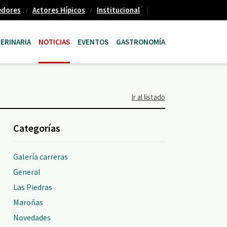
edores
Actores Hípicos
Institucional
ERINARIA
NOTICIAS
EVENTOS
GASTRONOMÍA
Ir al listado
Categorías
Galería carreras
General
Las Piedras
Maroñas
Novedades