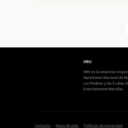
HRU
HRU
HRU es la empresa respon
Hipódromo Nacional de M
Las Piedras y las 5 salas 
Entertainment Maroñas
Contacto
Mapa de sitio
Políticas de privacidad