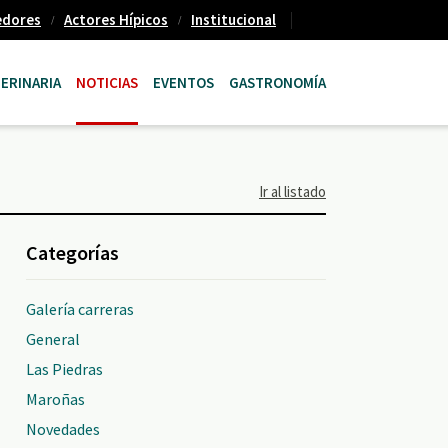
edores
Actores Hípicos
Institucional
ERINARIA
NOTICIAS
EVENTOS
GASTRONOMÍA
Ir al listado
Categorías
Galería carreras
General
Las Piedras
Maroñas
Novedades