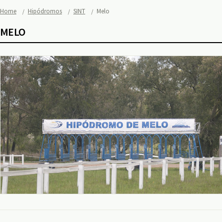
Home
Hipódromos
SINT
Melo
MELO